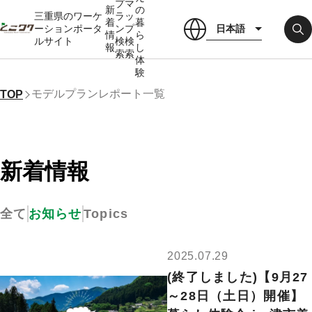
プ
マ
新
の
三重県のワーケ
ラ
ッ
着
暮
日本語
ーションポータ
ン
プ
情
ら
ルサイト
検
検
報
し
索
索
体
験
モデルプランレポート一覧
TOP
新着情報
Topics
全て
お知らせ
2025.07.29
(終了しました)【9月27
～28日（土日）開催】