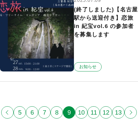
2025.07.09
(終了しました)【名古屋
駅から送迎付き】恋旅
in 紀宝vol.6 の参加者
を募集します
お知らせ
5
6
7
8
9
10
11
12
13