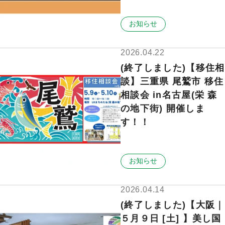
お知らせ
2026.04.22
(終了しました)【移住相
談】三重県 尾鷲市 移住
相談会 in名古屋(栄 森
の地下街) 開催しま
す！！
お知らせ
2026.04.14
(終了しました)【大阪｜
５月９日 [土] 】美し国