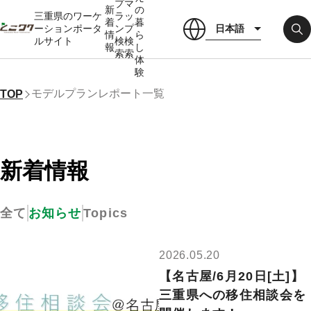
プ
マ
新
の
三重県のワーケ
ラ
ッ
着
暮
日本語
ーションポータ
ン
プ
情
ら
ルサイト
検
検
報
し
索
索
体
験
モデルプランレポート一覧
TOP
新着情報
Topics
全て
お知らせ
2026.05.20
【名古屋/6月20日[土]】
三重県への移住相談会を