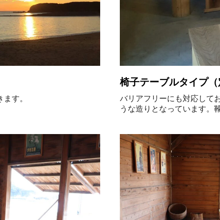
椅子テーブルタイプ（
きます。
バリアフリーにも対応して
うな造りとなっています。