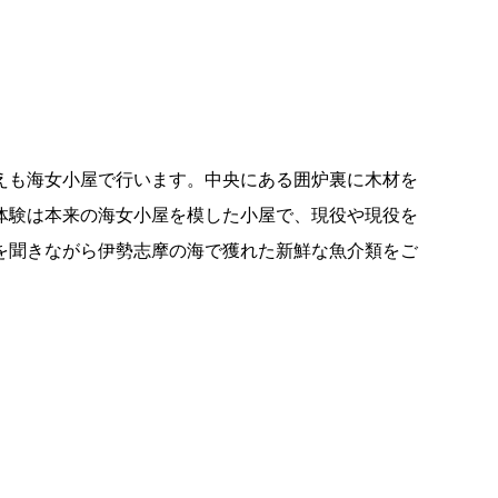
えも海女小屋で行います。中央にある囲炉裏に木材を
体験は本来の海女小屋を模した小屋で、現役や現役を
を聞きながら伊勢志摩の海で獲れた新鮮な魚介類をご