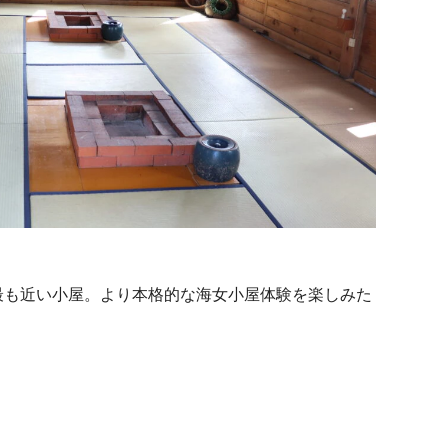
最も近い小屋。より本格的な海女小屋体験を楽しみた