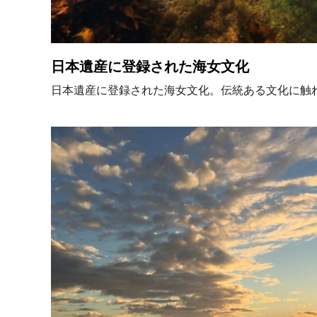
日本遺産に登録された海女文化
日本遺産に登録された海女文化。伝統ある文化に触