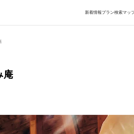
新着情報
プラン検索
マッ
庵
み庵