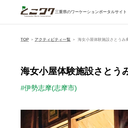
三重県のワーケーションポータルサイト
TOP
アクティビティ一覧
海女小屋体験施設さとうみ
海女小屋体験施設さとう
#伊勢志摩(志摩市)