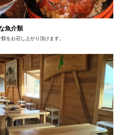
な魚介類
介類をお召し上がり頂けます。