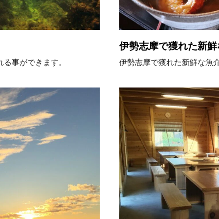
伊勢志摩で獲れた新鮮
れる事ができます。
伊勢志摩で獲れた新鮮な魚