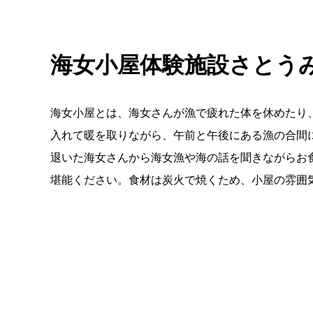
海女小屋体験施設さとう
海女小屋とは、海女さんが漁で疲れた体を休めたり
入れて暖を取りながら、午前と午後にある漁の合間
退いた海女さんから海女漁や海の話を聞きながらお
堪能ください。食材は炭火で焼くため、小屋の雰囲