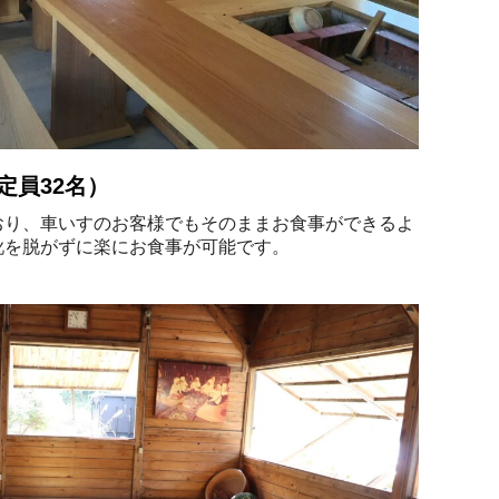
定員32名）
おり、車いすのお客様でもそのままお食事ができるよ
靴を脱がずに楽にお食事が可能です。