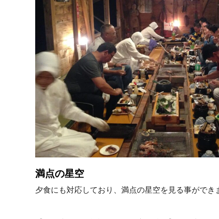
満点の星空
夕食にも対応しており、満点の星空を見る事ができ